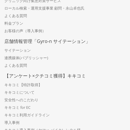
クリニック向け集患対策サービス
ローカル検索・運用支援事業 顧問・永山卓也氏
よくある質問
料金プラン
お客様の声（導入事例）
店舗情報管理「Gyro-n サイテーション」
サイテーション
連携媒体(パブリッシャー)
よくある質問
【アンケート×クチコミ獲得】キキコミ
キキコミ【特許取得】
キキコミについて
安全性へのこだわり
キキコミ for EC
キキコミ利用ガイドライン
導入事例
キキコミ導入事例／ヤマハ バイクレンタル様