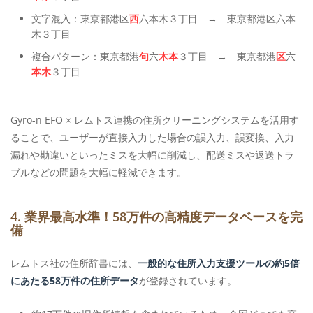
文字混入：東京都港区
西
六本木３丁目 → 東京都港区六本
木３丁目
複合パターン：東京都港
句
六
木本
３丁目 → 東京都港
区
六
本木
３丁目
Gyro-n EFO × レムトス連携の住所クリーニングシステムを活用す
ることで、ユーザーが直接入力した場合の誤入力、誤変換、入力
漏れや勘違いといったミスを大幅に削減し、配送ミスや返送トラ
ブルなどの問題を大幅に軽減できます。
4. 業界最高水準！58万件の高精度データベースを完
備
レムトス社の住所辞書には、
一般的な住所入力支援ツールの約5倍
にあたる58万件の住所データ
が登録されています。