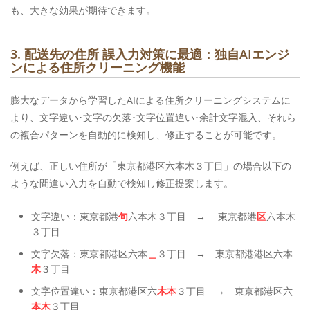
も、大きな効果が期待できます。
3. 配送先の住所 誤入力対策に最適：独自AIエンジ
ンによる住所クリーニング機能
膨大なデータから学習したAIによる住所クリーニングシステムに
より、文字違い･文字の欠落･文字位置違い･余計文字混入、それら
の複合パターンを自動的に検知し、修正することが可能です。
例えば、正しい住所が「東京都港区六本木３丁目」の場合以下の
ような間違い入力を自動で検知し修正提案します。
文字違い：東京都港
句
六本木３丁目 → 東京都港
区
六本木
３丁目
文字欠落：東京都港区六本
＿
３丁目 → 東京都港港区六本
木
３丁目
文字位置違い：東京都港区六
木本
３丁目 → 東京都港区六
本木
３丁目