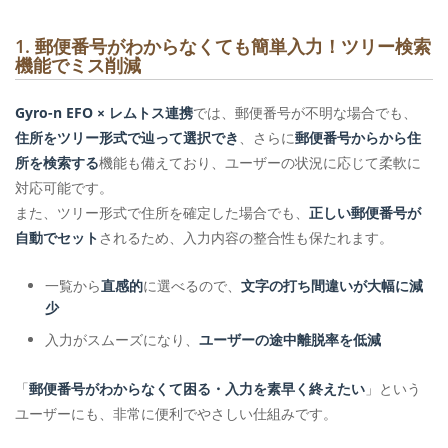
1. 郵便番号がわからなくても簡単入力！ツリー検索
機能でミス削減
Gyro-n EFO × レムトス連携
では、郵便番号が不明な場合でも、
住所をツリー形式で辿って選択でき
、さらに
郵便番号からから住
所を検索する
機能も備えており、ユーザーの状況に応じて柔軟に
対応可能です。
また、ツリー形式で住所を確定した場合でも、
正しい郵便番号が
自動でセット
されるため、入力内容の整合性も保たれます。
一覧から
直感的
に選べるので、
文字の打ち間違いが大幅に減
少
入力がスムーズになり、
ユーザーの途中離脱率を低減
「
郵便番号がわからなくて困る・入力を素早く終えたい
」という
ユーザーにも、非常に便利でやさしい仕組みです。