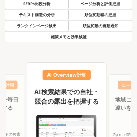
SERPs比較分析
ページ分析と評価把握
テキスト構造の分析
順位変動幅の把握
ランクインページ検出
順位変動の自動通知
施策メモと効果検証
AI Overview計測
自動計測
ローカ
AI検索結果での自社・
化を毎日
地域ごと
競合の露出を把握する
化する
違いを正
社サイトの検索
Gyro-n S