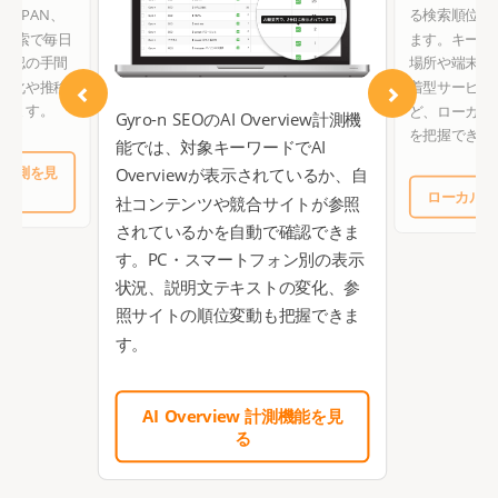
! JAPAN、
る検索順位を
ォン検索で毎日
ます。キーワ
確認の手間
場所や端末環
変化や推移
着型サービス
きます。
ど、ローカル
Gyro-n SEOのAI Overview計測機
を把握できま
能では、対象キーワードでAI
動計測を見
Overviewが表示されているか、自
ローカル検
社コンテンツや競合サイトが参照
されているかを自動で確認できま
す。PC・スマートフォン別の表示
状況、説明文テキストの変化、参
照サイトの順位変動も把握できま
す。
AI Overview 計測機能を見
る