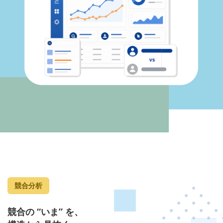
競合分析
競合の “いま” を、