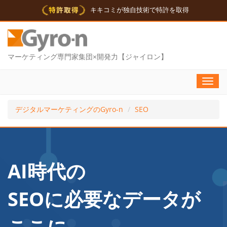
キキコミが独自技術で特許を取得
マーケティング専門家集団×開発力【ジャイロン】
Toggl
navig
デジタルマーケティングのGyro-n
SEO
AI時代の
SEOに必要なデータが
ここに。