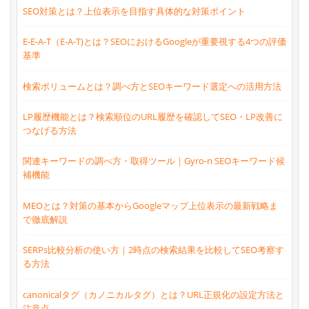
SEO対策とは？上位表示を目指す具体的な対策ポイント
E-E-A-T（E-A-T)とは？SEOにおけるGoogleが重要視する4つの評価
基準
検索ボリュームとは？調べ方とSEOキーワード選定への活用方法
LP履歴機能とは？検索順位のURL履歴を確認してSEO・LP改善に
つなげる方法
関連キーワードの調べ方・取得ツール｜Gyro-n SEOキーワード候
補機能
MEOとは？対策の基本からGoogleマップ上位表示の最新戦略ま
で徹底解説
SERPs比較分析の使い方｜2時点の検索結果を比較してSEO考察す
る方法
canonicalタグ（カノニカルタグ）とは？URL正規化の設定方法と
注意点