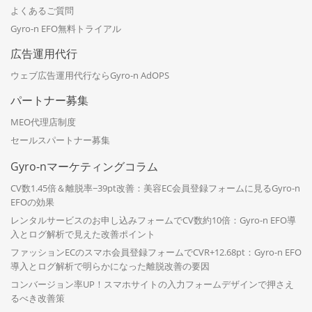
よくあるご質問
Gyro-n EFO無料トライアル
広告運用代行
ウェブ広告運用代行ならGyro-n AdOPS
パートナー募集
MEO代理店制度
セールスパートナー募集
Gyro-nマーケティングコラム
CV数1.45倍＆離脱率−39pt改善：美容EC会員登録フォームに見るGyro-n
EFOの効果
レンタルサービスのお申し込みフォームでCV数約10倍：Gyro-n EFO導
入とログ解析で見えた改善ポイント
ファッションECのスマホ会員登録フォームでCVR+12.68pt：Gyro-n EFO
導入とログ解析で明らかになった離脱改善の要因
コンバージョン率UP！スマホサイトの入力フォームデザインで押さえ
るべき改善策