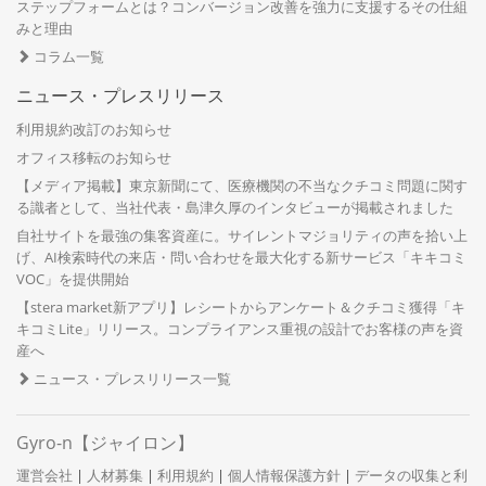
ステップフォームとは？コンバージョン改善を強力に支援するその仕組
みと理由
コラム一覧
ニュース・プレスリリース
利用規約改訂のお知らせ
オフィス移転のお知らせ
【メディア掲載】東京新聞にて、医療機関の不当なクチコミ問題に関す
る識者として、当社代表・島津久厚のインタビューが掲載されました
自社サイトを最強の集客資産に。サイレントマジョリティの声を拾い上
げ、AI検索時代の来店・問い合わせを最大化する新サービス「キキコミ
VOC」を提供開始
【stera market新アプリ】レシートからアンケート＆クチコミ獲得「キ
キコミLite」リリース。コンプライアンス重視の設計でお客様の声を資
産へ
ニュース・プレスリリース一覧
Gyro-n【ジャイロン】
運営会社
|
人材募集
|
利用規約
|
個人情報保護方針
|
データの収集と利