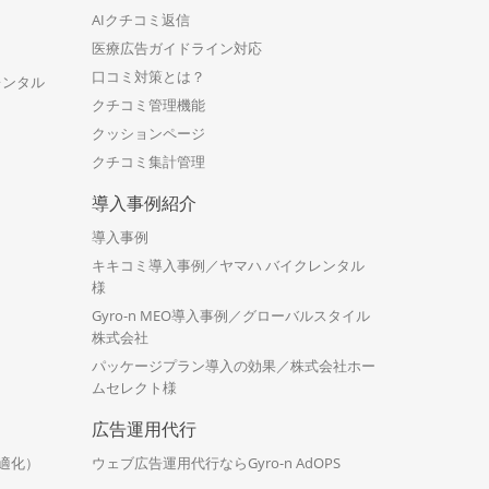
AIクチコミ返信
医療広告ガイドライン対応
口コミ対策とは？
レンタル
クチコミ管理機能
クッションページ
クチコミ集計管理
導入事例紹介
導入事例
キキコミ導入事例／ヤマハ バイクレンタル
様
Gyro-n MEO導入事例／グローバルスタイル
株式会社
パッケージプラン導入の効果／株式会社ホー
ムセレクト様
広告運用代行
適化）
ウェブ広告運用代行ならGyro-n AdOPS