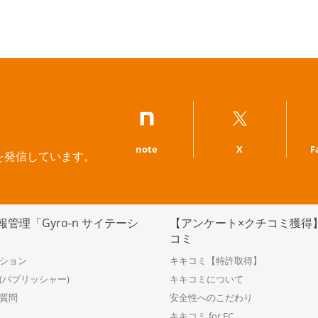
note
X
F
を発信しています。
管理「Gyro-n サイテーシ
【アンケート×クチコミ獲得
コミ
ション
キキコミ【特許取得】
(パブリッシャー)
キキコミについて
質問
安全性へのこだわり
キキコミ for EC