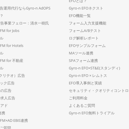
EFOとは？
運用代行ならGyro-n AdOPS
Gyro-n EFOネクスト
は？
EFO機能一覧
-n広告事業フェロー：清水一樹氏
フォーム入力支援機能
FM for Jobs
フォームA/Bテスト
ール
ログ解析レポート
FM for Hotels
EFOサンプルフォーム
ール
MAツール連携
DFM for 不動産
SPAフォーム連携
ール
Gyro-n EFO×ST&E(スタンディ)
o（クリテオ）広告
Gyro-n EFO × レムトス
ック広告
EFO導入事例と実績
トの広告
セキュリティ・クオリティコントロ
dの求人広告
ご利用料金
stアド
よくあるご質問
y連携
Gyro-n EFO無料トライアル
DFM×AD EBiS連携
ご質問