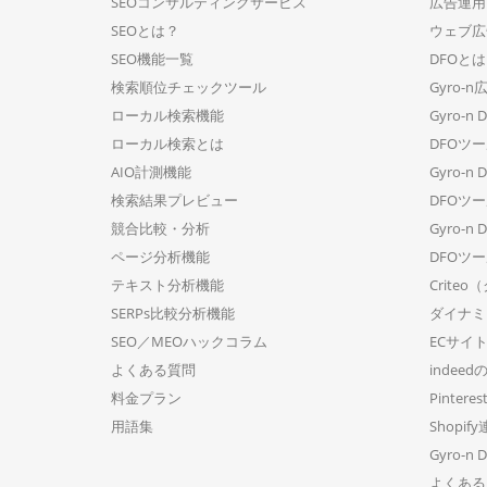
SEOコンサルティングサービス
広告運用
SEOとは？
ウェブ広告
SEO機能一覧
DFOと
検索順位チェックツール
Gyro
ローカル検索機能
Gyro-n D
ローカル検索とは
DFOツ
AIO計測機能
Gyro-n D
検索結果プレビュー
DFOツ
競合比較・分析
Gyro-n 
ページ分析機能
DFOツ
テキスト分析機能
Crite
SERPs比較分析機能
ダイナミ
SEO／MEOハックコラム
ECサイ
よくある質問
indee
料金プラン
Pintere
用語集
Shopif
Gyro-n 
よくある