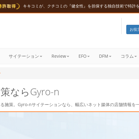
キキコミが、クチコミの『健全性』を担保する独自技術で特許
お役
サイテーション
Review
EFO
DFM
コラム
ン
ならGyro-n
れる施策。Gyro-nサイテーションなら、幅広いネット媒体の店舗情報