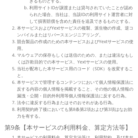
きるものとする。
利用サイトIDが譲渡または貸与されていたことが認め
られた場合、当社は、当該IDの利用サイト運営者に対
して損害賠償を含めた責任を追及できるものとする。
本サービスおよびYextサービスの複製、派生物の作成、逆コ
ンパイルまたはリバースエンジニアリング。
競合製品の作成のための本サービスおよびYextサービスの使
用。
マルウェアの保存もしくは送信のための、または違法なもし
くは詐欺目的での本サービス、Yextサービスの使用。
当社が配布した本サービス用のコード（SDK）を改変するこ
と。
本サービスで管理するコンテンツにおいて個人情報保護法に
反する内容の個人情報を掲載すること、その他の個人情報の
漏洩・公開・目的外利用等個人情報保護法に反する行為。
法令に違反する行為またはそのおそれがある行為。
利用契約終了後においても第8条第2項および第3項はなお効
力を有する。
第9条【本サービスの利用料金、算定方法等】
本サービスの利用料金、算定方法等は、利用契約、及び本サ