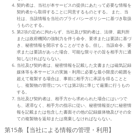
契約者は、当社が本サービスの提供にあたって必要な情報を
契約者から取得することに同意するものとする。 また、当
社は、当該情報を当社のプライバシーポリシーに基づき取扱
うものとする。
第2項の定めに拘わらず、当社及び契約者は、法律、裁判所
または政府機関の強制力を伴う命令、要求または要請に基づ
き、秘密情報を開示することができる。但し、当該命令、要
求または要請があった場合、可能な限りその旨を相手方に通
知しなければならない。
当社及び契約者は、秘密情報を記載した文書または磁気記録
媒体等を本サービスの実施・利用に必要な最小限度の範囲を
超えて複製する場合は、事前に相手方に承諾を得ることと
し、複製物の管理については第2項に準じて厳重に行うもの
する。
当社及び契約者は、相手方から求められた場合にはいつで
も、遅滞なく、相手方の指示に従い、秘密情報並びに秘密情
報を記載または包含した書面その他の記録媒体物及びその全
ての複製物を返却または廃棄しなければならない。
第15条【当社による情報の管理・利用】