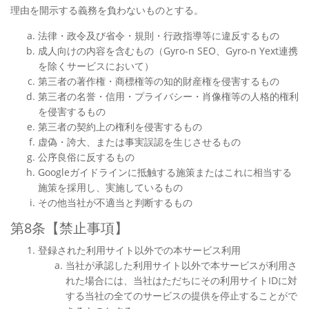
理由を開示する義務を負わないものとする。
法律・政令及び省令・規則・行政指導等に違反するもの
成人向けの内容を含むもの（Gyro-n SEO、Gyro-n Yext連携
を除くサービスにおいて）
第三者の著作権・商標権等の知的財産権を侵害するもの
第三者の名誉・信用・プライバシー・肖像権等の人格的権利
を侵害するもの
第三者の契約上の権利を侵害するもの
虚偽・誇大、または事実誤認を生じさせるもの
公序良俗に反するもの
Googleガイドラインに抵触する施策またはこれに相当する
施策を採用し、実施しているもの
その他当社が不適当と判断するもの
第8条【禁止事項】
登録された利用サイト以外での本サービス利用
当社が承認した利用サイト以外で本サービスが利用さ
れた場合には、当社はただちにその利用サイトIDに対
する当社の全てのサービスの提供を停止することがで