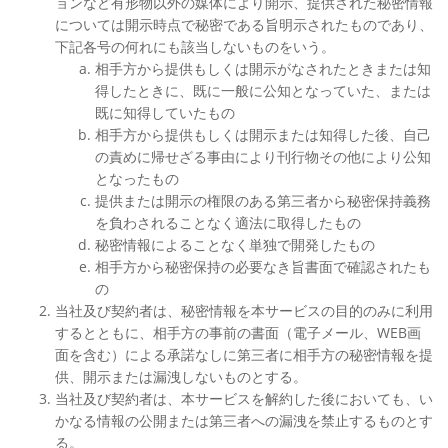
ョンなど有形物以外の媒体により開示、提供された秘密情報
については開示時点で秘密である旨明示されたものであり、
下記各号の何れにも該当しないものをいう。
相手方から提供もしくは開示がなされたときまたは知
得したときに、既に一般に公知となっていた、または
既に知得していたもの
相手方から提供もしくは開示または知得した後、自己
の責めに帰せざる事由により刊行物その他により公知
となったもの
提供または開示の権限のある第三者から秘密保持義務
を負わされることなく適法に取得したもの
秘密情報によることなく単独で開発したもの
相手方から秘密保持の必要なき旨書面で確認されたも
の
当社及び契約者は、秘密情報を本サービスの目的のみに利用
するとともに、相手方の事前の書面（電子メール、WEB画
面を含む）による承諾なしに第三者に相手方の秘密情報を提
供、開示または漏洩しないものとする。
当社及び契約者は、本サービスを解約した後においても、い
かなる情報の公開または第三者への漏洩を禁止するものとす
る。