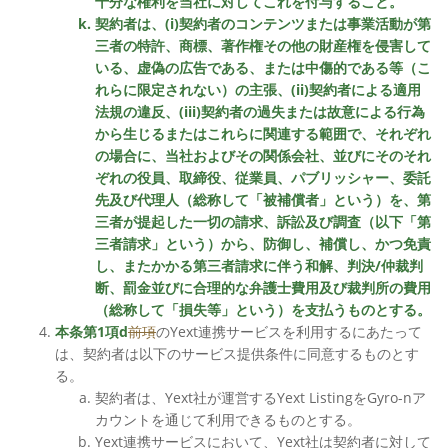
十分な権利を当社に対してこれを付与すること。
契約者は、(i)契約者のコンテンツまたは事業活動が第
三者の特許、商標、著作権その他の財産権を侵害して
いる、虚偽の広告である、または中傷的である等（こ
れらに限定されない）の主張、(ii)契約者による適用
法規の違反、(iii)契約者の過失または故意による行為
から生じるまたはこれらに関連する範囲で、それぞれ
の場合に、当社およびその関係会社、並びにそのそれ
ぞれの役員、取締役、従業員、パブリッシャー、委託
先及び代理人（総称して「被補償者」という）を、第
三者が提起した一切の請求、訴訟及び調査（以下「第
三者請求」という）から、防御し、補償し、かつ免責
し、またかかる第三者請求に伴う和解、判決/仲裁判
断、罰金並びに合理的な弁護士費用及び裁判所の費用
（総称して「損失等」という）を支払うものとする。
本条第1項d
前項
のYext連携サービスを利用するにあたって
は、契約者は以下のサービス提供条件に同意するものとす
る。
契約者は、Yext社が運営するYext ListingをGyro-nア
カウントを通じて利用できるものとする。
Yext連携サービスにおいて、Yext社は契約者に対して