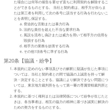
た場合には何等の催告を要せず直ちに利用契約を解除するこ
とができるものとする。 当社と契約者は、相手方が自らま
たは第三者を利用して次の各号に該当する行為を行わないこ
とを表明し保証する。
脅迫的な言動または暴力行為
法的な責任を超えた不当な要求行為
風説を流布し偽計または威力を用いて相手方の信用を
毀損する行為
相手方の業務を妨害する行為
その他1項各号に準ずる行為
第20条【協議・紛争】
本規約に定めのない事項及びその解釈に疑議が生じた事項に
ついては、当社と契約者との間で協議の上誠意を持って解
決・決定することとする。協議により解決できない問題につ
いては、東京地方裁判所をもって第一審の専属管轄裁判所と
する。
本規約に基づく権利または法律関係について紛争が生じたと
きは、各当事者は、相互の協力の精神に基づき誠実に解決の
ための努力をするものとする。