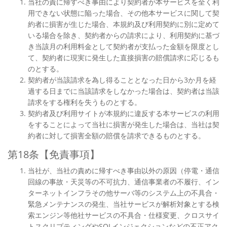
当社の責に帰すべき事由により契約者が本サービスを全く利
用できない状態に陥った場合、その他本サービスに関して契
約者に損害が生じた場合、本規約及び利用契約に別に定めて
いる場合を除き、契約者からの請求により、利用契約に基づ
き当該月の利用料金として契約者が支払った金額を限度とし
て、契約者に現実に発生した直接損害の賠償請求に応じるも
のとする。
契約者が当該請求を為し得ることとなった日から3か月を経
過する日までに当該請求をしなかった場合は、契約者は当該
請求をする権利を失うものとする。
契約者及び利用サイトが本規約に違反する本サービスの利用
をすることによって当社に損害が発生した場合は、当社は契
約者に対して損害全額の賠償を請求できるものとする。
第18条【免責事項】
当社が、当社の責めに帰すべき事由以外の原因（停電・通信
回線の事故・天災等の不可抗力、通信事業者の不履行、イン
ターネットインフラその他サーバ等のシステム上の不具合・
緊急メンテナンスの発生、当社サービスが解析対象とする検
索エンジン等他社サービスの不具合・仕様変更、クロスサイ
トスクリプティングやSQLインジェクションなどの不正アク