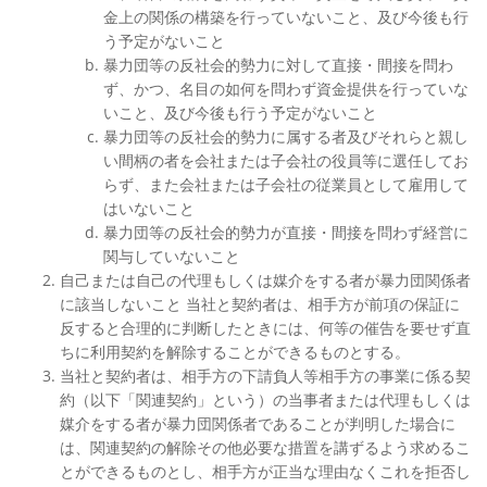
金上の関係の構築を行っていないこと、及び今後も行
う予定がないこと
暴力団等の反社会的勢力に対して直接・間接を問わ
ず、かつ、名目の如何を問わず資金提供を行っていな
いこと、及び今後も行う予定がないこと
暴力団等の反社会的勢力に属する者及びそれらと親し
い間柄の者を会社または子会社の役員等に選任してお
らず、また会社または子会社の従業員として雇用して
はいないこと
暴力団等の反社会的勢力が直接・間接を問わず経営に
関与していないこと
自己または自己の代理もしくは媒介をする者が暴力団関係者
に該当しないこと 当社と契約者は、相手方が前項の保証に
反すると合理的に判断したときには、何等の催告を要せず直
ちに利用契約を解除することができるものとする。
当社と契約者は、相手方の下請負人等相手方の事業に係る契
約（以下「関連契約」という）の当事者または代理もしくは
媒介をする者が暴力団関係者であることが判明した場合に
は、関連契約の解除その他必要な措置を講ずるよう求めるこ
とができるものとし、相手方が正当な理由なくこれを拒否し