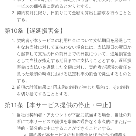
ービスの価格表に定めるとおりとする。
契約初月に限り、日割りにて金額を算出し請求を行うことと
する。
第10条【遅延損害金】
契約者が本サービスの利用料金について支払期日を経過して
もなお当社に対して支払わない場合には、支払期日の翌日か
ら起算して支払の日の前日までの日数について、遅延損害金
として当社が指定する期日までに支払うこととする。遅延損
害金は支払いを遅延した全額に対し、契約者が遅滞の責任を
負った最初の時点における法定利率の割合で発生するものと
する。
前項の計算結果に1円未満の端数が生じた場合は、その端数
を切り捨てすることとする。
第11条【本サービス提供の停止・中止】
当社は契約者・アカウントが下記に該当する場合、当社の判
断にて本サービスの提供を事前の通告なく永久的にまたは一
時的・部分的に中止することができることとする。
契約者が本サービスの利用料金及びその他の債務を、