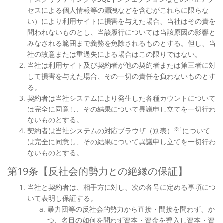
セスによる個人情報等の漏洩などを含むがこれらに限らな
い）により利用サイトに損害を与えた場合、当社はその責を
問われないものとし、当該履行については当該原因の影響と
みなされる範囲まで義務を免除されるものとする。但し、当
社の故意または重過失による場合はこの限りではない。
当社は利用サイト及び契約者が他の契約者または第三者に対
して損害を与えた場合、その一切の責任を負わないものとす
る。
契約者は当社システムにより発生した各種カウントについて
は完全に同意し、その結果について異議申し立てを一切行わ
ないものとする。
※1
契約者は当社システムの対応ブラウザ（別表）
について
は完全に同意し、その結果について異議申し立てを一切行わ
ないものとする。
第19条【反社会的勢力との絶縁の保証】
当社と契約者は、相手方に対し、次の各号に定める事項につ
いて表明し保証する。
暴力団等の反社会的勢力から直接・間接を問わず、か
つ、名目の如何を問わず資本・資金を導入し資本・資