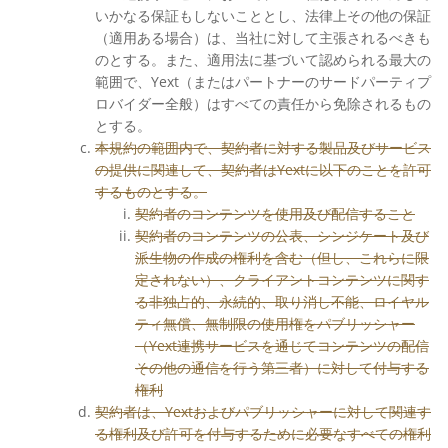
いかなる保証もしないこととし、法律上その他の保証
（適用ある場合）は、当社に対して主張されるべきも
のとする。また、適用法に基づいて認められる最大の
範囲で、Yext（またはパートナーのサードパーティプ
ロバイダー全般）はすべての責任から免除されるもの
とする。
本規約の範囲内で、契約者に対する製品及びサービス
の提供に関連して、契約者はYextに以下のことを許可
するものとする。
契約者のコンテンツを使用及び配信すること
契約者のコンテンツの公表、シンジケート及び
派生物の作成の権利を含む（但し、これらに限
定されない）、クライアントコンテンツに関す
る非独占的、永続的、取り消し不能、ロイヤル
ティ無償、無制限の使用権をパブリッシャー
（Yext連携サービスを通じてコンテンツの配信
その他の通信を行う第三者）に対して付与する
権利
契約者は、Yextおよびパブリッシャーに対して関連す
る権利及び許可を付与するために必要なすべての権利