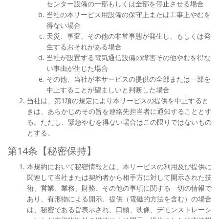
センター設備の一部もしくは全部を停止させる場合
当社の本サービス用設備の保守上または工事上やむを
得ない場合
天災、事変、その他の非常事態が発生し、もしくは発
生するおそれがある場合
当社が設置する電気通信設備の障害その他やむを得な
い事由が生じた場合
その他、当社が本サービスの提供の全部または一部を
中止することが望ましいと判断した場合
当社は、第1項の規定により本サービスの提供を中止すると
きは、あらかじめその旨を連絡先担当者に通知することとす
る。ただし、緊急やむを得ない場合はこの限りではないもの
とする。
第14条【秘密保持】
本規約において秘密情報とは、本サービスの利用及び提供に
関連して当社または契約者から相手方に対して開示された技
術、営業、業務、財務、その他の事項に関する一切の情報で
あり、有形物による開示、提供（電磁的方法を含む）の場合
は、秘密である旨表示され、口頭、映像、デモンストレーシ