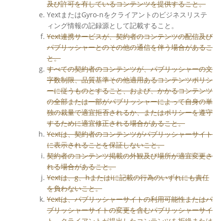
及び許可を有しているコンテンツを提供すること。
YextまたはGyro-nをクライアントのビジネスリステ
ィング情報の記録源として記載すること。
Yext連携サービスが、契約者のコンテンツの配信及び
パブリッシャーとのその他の通信を伴う場合があるこ
と。
すべての契約者のコンテンツが、パブリッシャーの文
字数制限、品質基準その他適用あるコンテンツポリシ
ーに従うものとすること、および、かかるコンテンツ
の全部または一部がパブリッシャーによって自身の単
独の裁量で適宜拒否されるか、またはポリシーを遵守
するために適宜修正される場合があること。
Yextは、契約者のコンテンツがパブリッシャーサイト
に表示されることを保証しないこと。
契約者のコンテンツ掲載の外観及び場所が適宜変更さ
れる場合があること。
Yextは、g、hまたはiに記載の行為のいずれにも責任
を負わないこと。
Yextは、パブリッシャーサイトの利用可能性またはパ
ブリッシャーサイトの変更を含むパブリッシャーサイ
ト、クライアントが提出したコンテンツを拒絶または