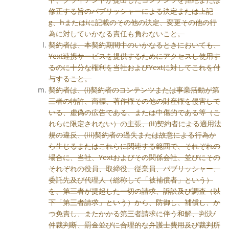
修正する旨のパブリッシャーによる決定または上記
g、hまたはiに記載のその他の決定、変更その他の行
為に対していかなる責任も負わないこと。
契約者は、本契約期間中のいかなるときにおいても、
Yext連携サービスを提供するためにアクセスし使用す
るのに十分な権利を当社およびYextに対してこれを付
与すること。
契約者は、(i)契約者のコンテンツまたは事業活動が第
三者の特許、商標、著作権その他の財産権を侵害して
いる、虚偽の広告である、または中傷的である等（こ
れらに限定されない）の主張、(ii)契約者による適用法
規の違反、(iii)契約者の過失または故意による行為か
ら生じるまたはこれらに関連する範囲で、それぞれの
場合に、当社、Yextおよびその関係会社、並びにその
それぞれの役員、取締役、従業員、パブリッシャー、
委託先及び代理人（総称して「被補償者」という）
を、第三者が提起した一切の請求、訴訟及び調査（以
下「第三者請求」という）から、防御し、補償し、か
つ免責し、またかかる第三者請求に伴う和解、判決/
仲裁判断、罰金並びに合理的な弁護士費用及び裁判所