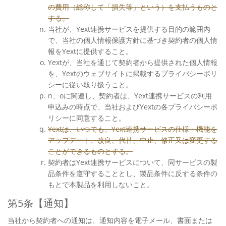
の費用（総称して「損失等」という）を支払うものと
する。
当社が、Yext連携サービスを提供する目的の範囲内
で、当社の個人情報保護方針に基づき契約者の個人情
報をYextに提供すること。
Yextが、当社を通じて契約者から提供された個人情報
を、Yextのウェブサイトに掲載するプライバシーポリ
シーに従い取り扱うこと。
n、oに関連し、契約者は、Yext連携サービスの利用
申込みの時点で、当社およびYextの各プライバシーポ
リシーに同意すること。
Yextは、いつでも、Yext連携サービスの仕様・機能を
アップデート、改良、代替、中止、修正又は変更する
ことができるものとする。
契約者はYext連携サービスについて、同サービスの製
品条件を遵守することとし、製品条件に反する条件の
もとで本製品を利用しないこと。
第5条【通知】
当社から契約者への通知は、通知内容を電子メール、書面または