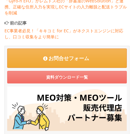
「Gyro-n EFO」がレムトス社の「辞書屋のWebSolution」と連
携、正確な住所入力を実現しECサイトの入力離脱と配送トラブル
を削減
前の記事
EC事業者必見！「キキコミ for EC」がネクストエンジンに対応
し、口コミ収集をより簡単に
お問合せフォーム
資料ダウンロード一覧