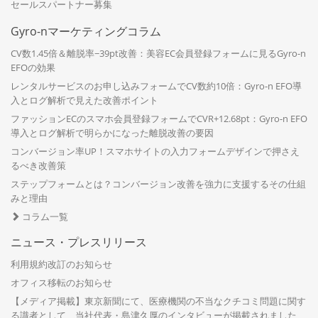
セールスパートナー募集
Gyro-nマーケティングコラム
CV数1.45倍＆離脱率−39pt改善：美容EC会員登録フォームに見るGyro-n
EFOの効果
レンタルサービスのお申し込みフォームでCV数約10倍：Gyro-n EFO導
入とログ解析で見えた改善ポイント
ファッションECのスマホ会員登録フォームでCVR+12.68pt：Gyro-n EFO
導入とログ解析で明らかになった離脱改善の要因
コンバージョン率UP！スマホサイトの入力フォームデザインで押さえ
るべき改善策
ステップフォームとは？コンバージョン改善を強力に支援するその仕組
みと理由
コラム一覧
ニュース・プレスリリース
利用規約改訂のお知らせ
オフィス移転のお知らせ
【メディア掲載】東京新聞にて、医療機関の不当なクチコミ問題に関す
る識者として、当社代表・島津久厚のインタビューが掲載されました