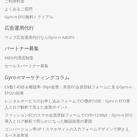
ご利用料金
よくあるご質問
Gyro-n EFO無料トライアル
広告運用代行
ウェブ広告運用代行ならGyro-n AdOPS
パートナー募集
MEO代理店制度
セールスパートナー募集
Gyro-nマーケティングコラム
CV数1.45倍＆離脱率−39pt改善：美容EC会員登録フォームに見るGyro-n
EFOの効果
レンタルサービスのお申し込みフォームでCV数約10倍：Gyro-n EFO導
入とログ解析で見えた改善ポイント
ファッションECのスマホ会員登録フォームでCVR+12.68pt：Gyro-n EFO
導入とログ解析で明らかになった離脱改善の要因
コンバージョン率UP！スマホサイトの入力フォームデザインで押さえ
るべき改善策