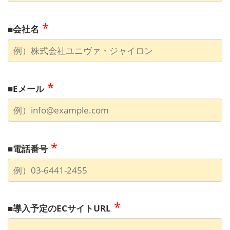
*
■会社名
*
■Eメール
*
■電話番号
*
■導入予定のECサイトURL