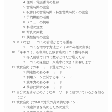
住所・電話番号の登録
営業時間の設定
祝休日の営業時間（特別営業時間）の設定
予約機能の活用
メニューの掲載
料理の注文
写真の掲載
属性情報の設定
MEOでは、口コミの管理がとても重要！
口コミを増やす方法は？（2026年版の実務）
「キキコミ」を利用した飲食店の口コミ獲得事例
導入前後で口コミ数がどれだけ増えたか
口コミの返信は、来店率に大きく影響します！
飲食店向けのキーワード選定のヒント
関連性のあるキーワード
利用シーンに関するキーワード
競争力のあるキーワード
季節に関するキーワード
自分のお店がどのようなキーワードに紐づいているかを知る
には？
飲食店向けのMEO対策の具体的なポイント
検索評価を高めるための施策
その他のMEO施策